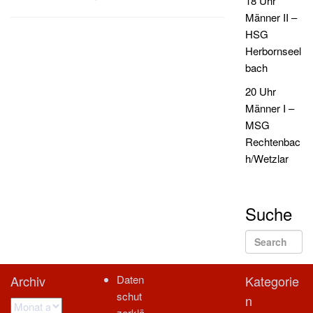
18 Uhr
Männer II –
HSG
Herbornseel
bach
20 Uhr
Männer I –
MSG
Rechtenbac
h/Wetzlar
Suche
Se
Search for:
Archiv
Daten
Kategorie
schut
n
Archiv
zerklä