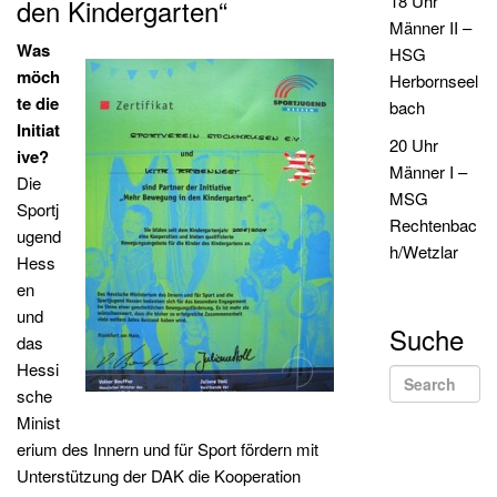
18 Uhr
den Kindergarten“
Männer II –
Was
HSG
möch
Herbornseel
te die
bach
Initiat
20 Uhr
ive?
Männer I –
Die
MSG
Sportj
Rechtenbac
ugend
h/Wetzlar
Hess
en
und
Suche
das
Hessi
Se
Search for:
sche
Minist
erium des Innern und für Sport fördern mit
Unterstützung der DAK die Kooperation