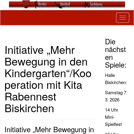
Skip to content
Tog
navig
Die
Initiative „Mehr
nächst
en
Bewegung in den
Spiele:
Kindergarten“/Koo
Halle
peration mit Kita
Biskirchen:
Rabennest
Samstag 7.
3. 2026
Biskirchen
14 Uhr
Mini-
Spielfest
Initiative „Mehr Bewegung in