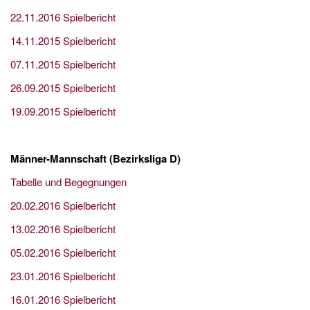
22.11.2016 Spielbericht
14.11.2015 Spielbericht
07.11.2015 Spielbericht
26.09.2015 Spielbericht
19.09.2015 Spielbericht
Männer-Mannschaft (Bezirksliga D)
Tabelle und Begegnungen
20.02.2016 Spielbericht
13.02.2016 Spielbericht
05.02.2016 Spielbericht
23.01.2016 Spielbericht
16.01.2016 Spielbericht