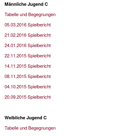
Männliche Jugend C
Tabelle und Begegnungen
05.03.2016 Spielbericht
21.02.2016 Spielbericht
24.01.2016 Spielbericht
22.11.2015 Spielbericht
14.11.2015 Spielbericht
08.11.2015 Spielbericht
04.10.2015 Spielbericht
20.09.2015 Spielbericht
Weibliche Jugend C
Tabelle und Begegnungen