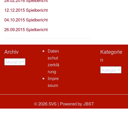
28.02.2016 Spielbericht
12.12.2015 Spielbericht
04.10.2015 Spielbericht
26.09.2015 Spielbericht
Archiv
Daten
Kategorie
schut
n
Archiv
zerklä
Kategorien
rung
Impre
ssum
© 2026 SVS
|
Powered by JBST